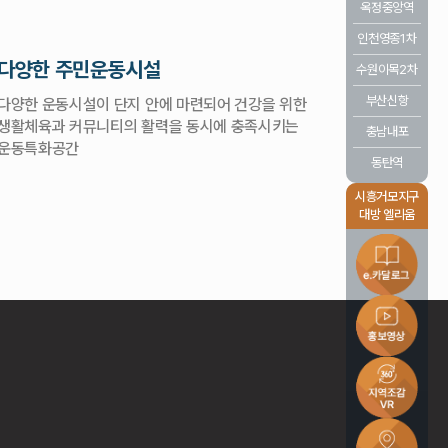
옥정중앙역
인천영종1차
다양한 주민운동시설
수원이목2차
부산신항
다양한 운동시설이 단지 안에 마련되어 건강을 위한
생활체육과 커뮤니티의 활력을 동시에 충족시키는
충남내포
운동특화공간
동탄역
시흥거모지구
대방 엘리움