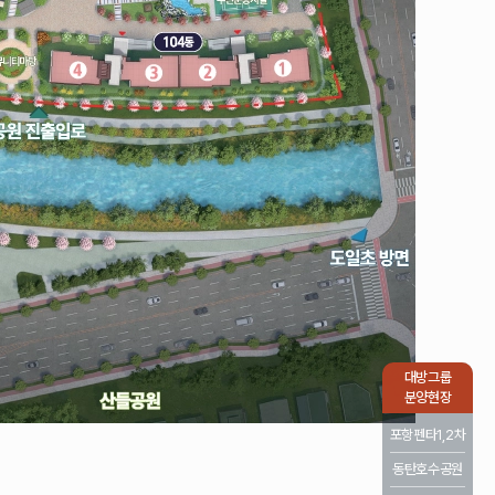
대방그룹
분양현장
포항펜타1,2차
동탄호수공원