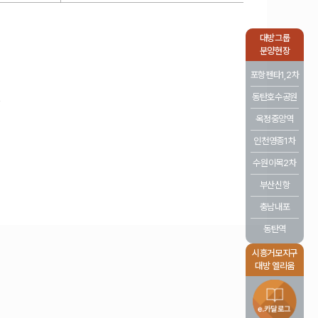
대방그룹
분양현장
포항펜타1,2차
동탄호수공원
옥정중앙역
인천영종1차
수원이목2차
부산신항
충남내포
동탄역
시흥거모지구
대방 엘리움